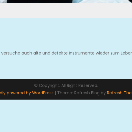
d versuche auch alte und defekte Instrumente wieder zum Lebe
© Copyright. All Right Reserved.
dly powered by WordPress
|
Theme: Refresh Blog by
Refresh Th