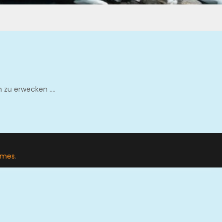
n zu erwecken ….
emes
.