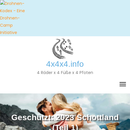
Skip
to
content
4x4x4.info
4 Räder x 4 Füße x 4 Pfoten
Geschützt: 2023 Schottland
(Teil 1)