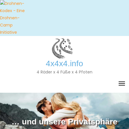
Skip
to
content
4x4x4.info
4 Räder x 4 Füße x 4 Pfoten
… und unsere Privatsphäre