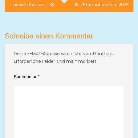
Beitragsnavigation
… unsere Reisen …
Gitarrenbau Kurs 2023
Schreibe einen Kommentar
Deine E-Mail-Adresse wird nicht veröffentlicht.
Erforderliche Felder sind mit
*
markiert
Kommentar
*