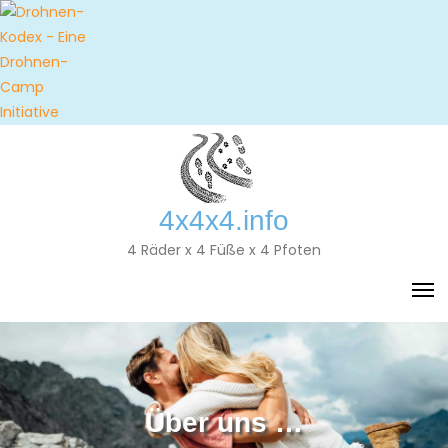
Skip
to
content
4x4x4.info
4 Räder x 4 Füße x 4 Pfoten
Über uns …