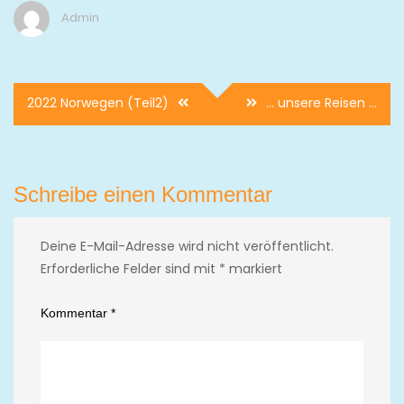
Admin
Beitragsnavigation
2022 Norwegen (Teil2)
… unsere Reisen …
Schreibe einen Kommentar
Deine E-Mail-Adresse wird nicht veröffentlicht.
Erforderliche Felder sind mit
*
markiert
Kommentar
*